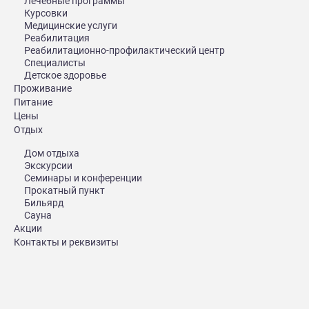
Лечебные программы
Курсовки
Медицинские услуги
Реабилитация
Реабилитационно-профилактический центр
Специалисты
Детское здоровье
Проживание
Питание
Цены
Отдых
Дом отдыха
Экскурсии
Семинары и конференции
Обзорная экскурсия по Вологде с экскурсией в Музее
Прокатный пункт
Бильярд
Вологда – культурная столица и необычайно красивый
Сауна
город Русского Севера с известными во всём мире
Акции
народными промыслами и резными палисадами.
Контакты и реквизиты