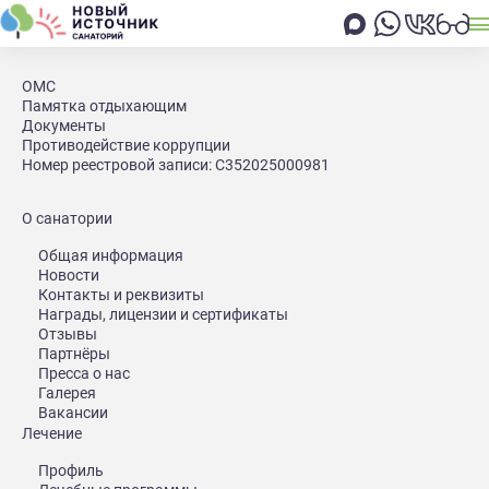
Главная
Отдых
Экскурсии
ОМС
Памятка отдыхающим
Отдых
Документы
Экскурсии
Противодействие коррупции
Номер реестровой записи: С352025000981
О санатории
Отдыхай дольше - плати
Общая информация
меньше!
Новости
Контакты и реквизиты
Чем дольше оздоровительный отдых в
Награды, лицензии и сертификаты
санатории, тем дешевле стоимость путевки
Отзывы
Партнёры
Подробнее
Пресса о нас
Галерея
Подробнее
Вакансии
Лечение
Профиль