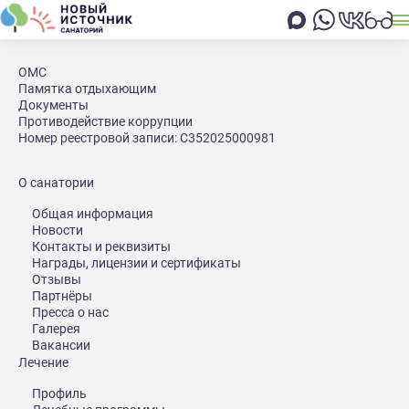
Главная
О санатории
Новости
Итоги конкурса "Счастье 
ОМС
Памятка отдыхающим
О санатории
Документы
Итоги конкурса "Счастье там, где
Противодействие коррупции
Номер реестровой записи: С352025000981
верность и любовь!"
В июле среди сотрудников мы проводили конкурс "Семья там, где
О санатории
верность и любовь!".
Общая информация
Итоги были подведены и вот теперь - ВРУЧЕНЫ ПОДАРКИ
Новости
участникам: Рябовой Марине и Тихоновой Светлане.
Контакты и реквизиты
Девочки - молодцы! СПАСИБО ЗА УЧАСТИЕ!!!
Награды, лицензии и сертификаты
Отзывы
Партнёры
Пресса о нас
Галерея
Вакансии
Лечение
Профиль