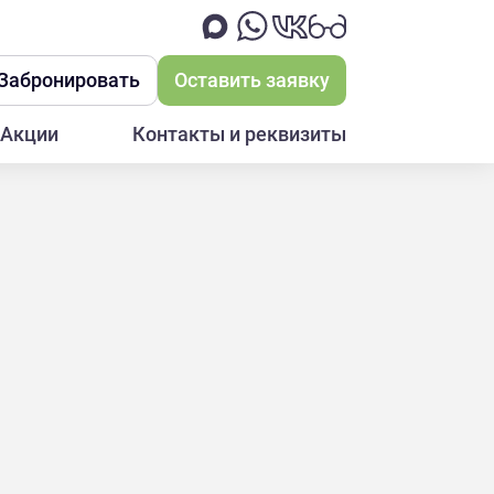
Забронировать
Оставить заявку
Акции
Контакты и реквизиты
СЛА
тающее в себе историю, науку,
ыхании: мы слушали, крутили,
изводства, сколько заводов и какие
сла и в каких машинах перевозят