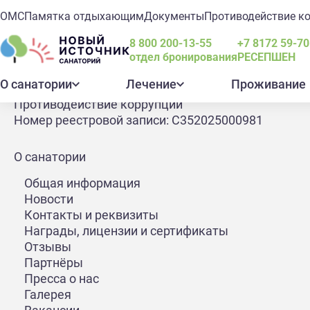
ОМС
Памятка отдыхающим
Документы
Противодействие к
8 800 200-13-55
+7 8172 59-70
ОМС
отдел бронирования
РЕСЕПШЕН
Памятка отдыхающим
О санатории
Лечение
Проживание
Документы
Противодействие коррупции
Номер реестровой записи: С352025000981
Главная
О санатории
Новости
ПОСЕТИЛИ ДОМ ВОЛОГ
О санатории
О санатории
ПОСЕТИЛИ ДОМ В
Общая информация
Новости
Контакты и реквизиты
В выходные посетили с коллегами Дом вологодского
Награды, лицензии и сертификаты
искусство и цифровые технологии. Здесь настолько 
Отзывы
вертели, нюхали, "разговаривали" с экспонатами, п
Партнёры
Успели проследить историю масла от истоков до нас
Пресса о нас
могут производить масло под брендом "Вологодское"
Галерея
сейчас молоко.