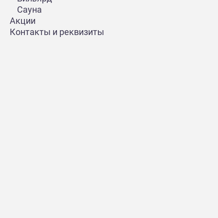
Сауна
Акции
Контакты и реквизиты
Контакты
8 800 200-13-55 отдел бронирования
160548, Вологодская область, Вологодский м.о.,
поселок Новый Источник, зд. №7
Смотреть на карте
Мы Вконтакте
Мы в Ватсапе
Мы в MAX