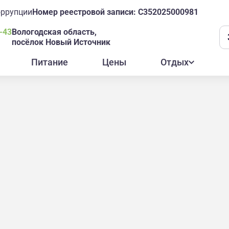
оррупции
Номер реестровой записи: С352025000981
-43
Вологодская область,
посёлок Новый Источник
Питание
Цены
Отдых
ОДСКОГО МАСЛА
ОЛОГОДСКОГО МА
 масла - уникальное пространство, гармонично соче
все связано, что наша экскурсия прошла на одном д
ознакомились и доили корову "Маслену".
тоящего времени: узнали про все сложности его про
, какие упаковки и в какое время были у нашего ма