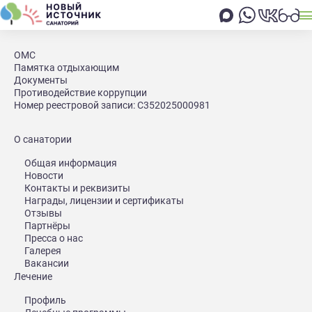
Главная
Акции
Профсоюзная скидка
ОМС
Памятка отдыхающим
Акции
Документы
Профсоюзная скидка
Противодействие коррупции
Номер реестровой записи: С352025000981
Скидки членам
О санатории
профсоюзных организаций
Общая информация
РФ и членам их семей
Новости
Контакты и реквизиты
(близких родственников):
Награды, лицензии и сертификаты
Отзывы
Партнёры
Пресса о нас
на санаторно-курортные путевки по программам «Санаторная»,
Галерея
"Легкое дыхание", "Взрослый и ребенок:лечебная", "Источник
Вакансии
красоты", Релакс и СПА, Анти-стресс. от 12 дней и «Центр
Лечение
доктора Бубновского», «Реабилитация»" от 13 дней с
проживанием в корпусе №1 - 20 %
Профиль
на услуги реабилитационно - профилактического центра (г.