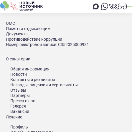
Главная
Услуги реабилитационно-профилактического цен
ОМС
Памятка отдыхающим
Услуги реабилитационно-профилактического центра
Документы
Специалисты Реабилитационно-
Противодействие коррупции
Номер реестровой записи: С352025000981
профилактического центра
Цена услуги в
О санатории
Общая информация
реабилитационном центре:
Новости
Контакты и реквизиты
Награды, лицензии и сертификаты
Отзывы
Услуга
Цена
Ед.изм
Партнёры
Пресса о нас
1700
1
Галерея
Консультация врача-невролога
руб.
прием
Вакансии
Лечение
1200
1
Повторная консультация врача-невролога
Профиль
руб.
прием